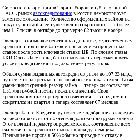
Согласно информации «Скоринг бюро», опубликованной
ТАСС, рынок
автокредитования
в России демонстрирует
заметное охлаждение. Количество оформленных займов на
покупку автомобилей существенно сократилось — с более
чем 117 тысяч в октябре до примерно 82 тысяч в ноябре.
Эксперты связывают негативную динамику с ужесточением
кредитной политики банков и повышением процентных
ставок после роста ключевой ставки ЦБ. По словам главы
БКИ Олега Лагуткина, банки вынуждены пересматривать
условия кредитования под давлением регулятора.
Общая сумма выданных автокредитов упала до 107,33 млрд
рублей, что на треть меньше октябрьских показателей. Также
уменьшился средний размер займа — теперь он составляет
1,31 млн рублей против прежних значений. Срок
кредитования тоже претерпел изменения — в среднем он
сократился на квартал и теперь составляет 67 месяцев.
Эксперт Банки Кредитов.ру поясняет: одобрение автокредита
во многом зависит от показателя долговой нагрузки клиента.
Этот важный параметр определяется как соотношение всех
ежемесячных кредитных выплат к доходу заемщика.
Превышение порога в 50% обычно приводит к отказу в