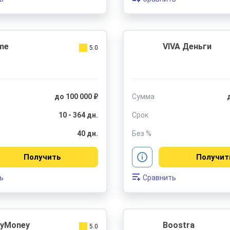
me
VIVA Деньги
5.0
до 100 000 ₽
Сумма
10 - 364 дн.
Срок
40 дн.
Без %
Получить
Получит
ь
Сравнить
oyMoney
Boostra
5.0