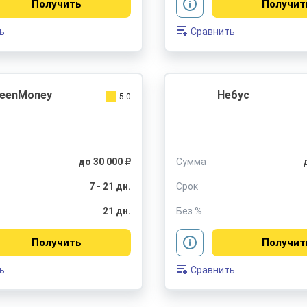
Получить
Получит
ь
Сравнить
eenMoney
Небус
5.0
до 30 000 ₽
Сумма
7 - 21 дн.
Срок
21 дн.
Без %
Получить
Получит
ь
Сравнить