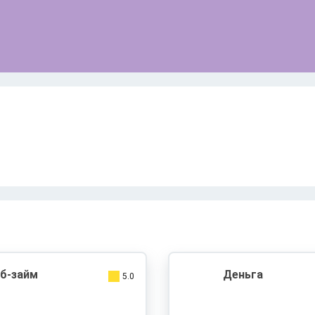
б-займ
Деньга
5.0