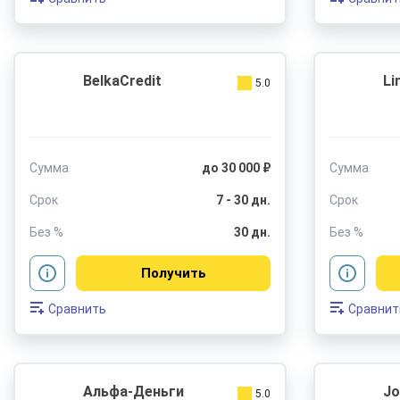
BelkaCredit
Li
5.0
Сумма
до 30 000 ₽
Сумма
Срок
7 - 30 дн.
Срок
Без %
30 дн.
Без %
Получить
Сравнить
Сравнит
Альфа-Деньги
J
5.0