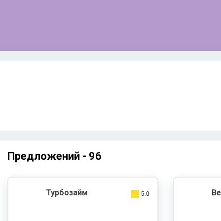
Предложений -
96
Турбозайм
Ве
5.0