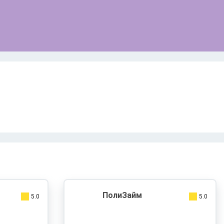
ПолиЗайм
5.0
5.0