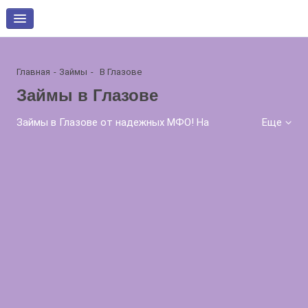
Главная
Займы
В Глазове
Займы в Глазове
Займы в Глазове от надежных МФО! На
Еще
06.08.2026 Вам доступно займов 163 по ставке от
0% в день! Увеличьте свои шансы на получение
займа - сравните и оформите онлайн-заявку в
несколько МФО!