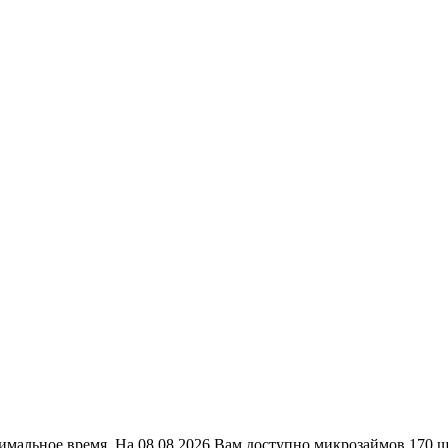
мальное время. На 08.08.2026 Вам доступно микрозаймов 170 шт. 