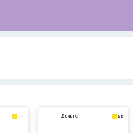
Деньга
5.0
5.0