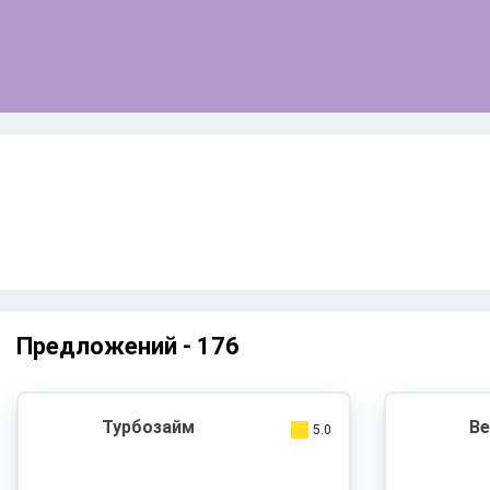
Предложений -
176
Турбозайм
Ве
5.0