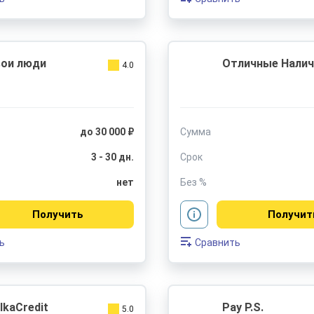
ои люди
Отличные Нали
4.0
до 30 000 ₽
Сумма
3 - 30 дн.
Срок
нет
Без %
Получить
Получит
ь
Сравнить
lkaCredit
Pay P.S.
5.0