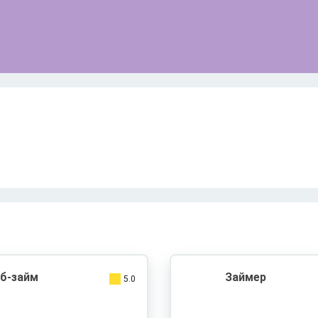
б-займ
Займер
5.0