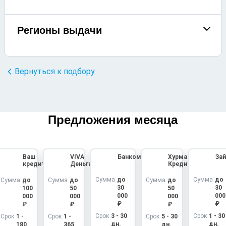
Регионы выдачи
Вернуться к подбору
Предложения месяца
Ваш
VIVA
Банкомато
Хурма
За
кредит
Деньги
Кредит
Сумма
до
Сумма
до
Сумма
до
Сумма
до
Сумма
до
30
30
100
50
50
000
000
000
000
000
₽
₽
₽
₽
₽
Срок
3 - 30
Срок
1 - 30
Срок
1 -
Срок
1 -
Срок
5 - 30
дн.
дн.
180
365
дн.