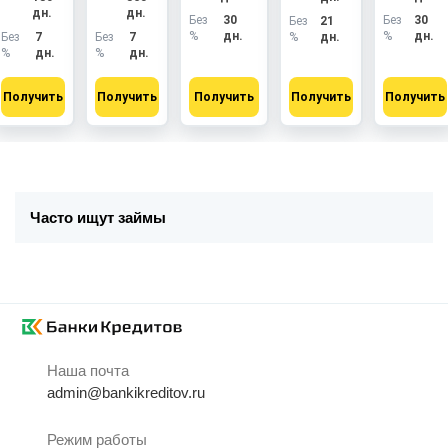
дн.
дн.
Без
30
Без
30
Без
21
%
дн.
%
дн.
Без
7
Без
7
%
дн.
%
дн.
%
дн.
Получить
Получить
Получить
Получить
Получить
Часто ищут займы
Наша почта
admin@bankikreditov.ru
Режим работы