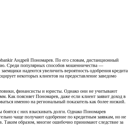
bankir Андрей Пономарев. По его словам, дистанционный
ацию. Среди популярных способов мошенничества —
м заемщики надеются увеличить вероятность одобрения кредита
оцирует некоторых клиентов на предоставление заведомо
ловики, финансисты и юристы. Однако они не учитывают
м. Как поясняет Пономарев, даже если клиент заявит доход в
оваться именно на региональный показатель как более низкий.
ы боятся с них взыскивать долги. Однако Пономарев
ительно чаще получают одобрение по кредитным заявкам, но не
ов. Таким образом, многие ошибочно принимают следствие за