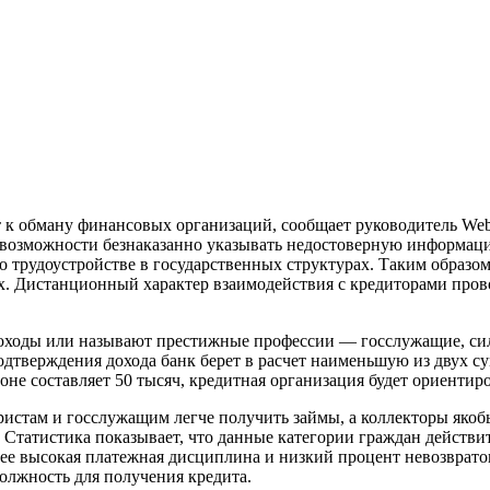
к обману финансовых организаций, сообщает руководитель Web
 о возможности безнаказанно указывать недостоверную информ
о трудоустройстве в государственных структурах. Таким образо
ях. Дистанционный характер взаимодействия с кредиторами пров
оходы или называют престижные профессии — госслужащие, си
тверждения дохода банк берет в расчет наименьшую из двух сум
оне составляет 50 тысяч, кредитная организация будет ориентир
ристам и госслужащим легче получить займы, а коллекторы якоб
. Статистика показывает, что данные категории граждан действ
лее высокая платежная дисциплина и низкий процент невозврат
должность для получения кредита.