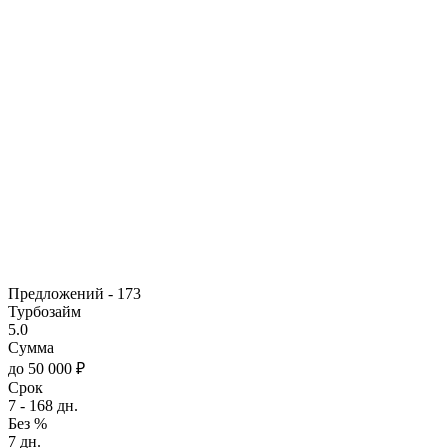
Предложений -
173
Турбозайм
5.0
Сумма
до 50 000 ₽
Срок
7 - 168 дн.
Без %
7 дн.