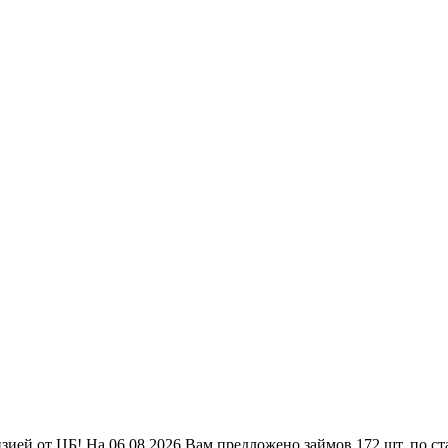
 от ЦБ! На 06.08.2026 Вам предложено займов 172 шт. по ставке