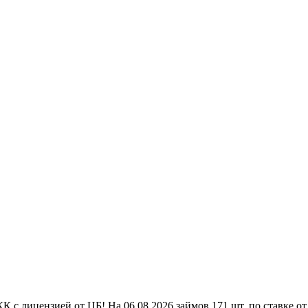
 лицензией от ЦБ! На 06.08.2026 займов 171 шт. по ставке от 0%