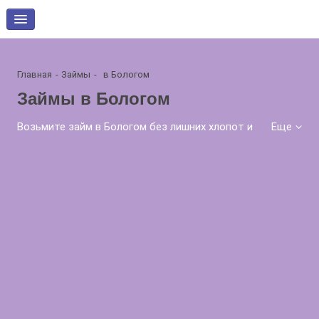
Главная
Займы
в Бологом
Займы в Бологом
Возьмите займ в Бологом без лишних хлопот и
Еще
заморочек. На нашем сайте вы сможете
ознакомиться с лучшими предложениями по
займам в Бологом и выбрать самую выгодную
опцию. Мы предлагаем быстрые займы на
выгодных условиях, с минимальными
процентными ставками и гибкими условиями
погашения. Получите деньги без проверок и
лишних документов. Наш сервис работает
круглосуточно, без выходных и праздников.
Заполните заявку на сайте прямо сейчас и
получите деньги уже сегодня!