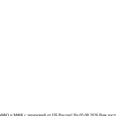
ФО и МФК с лицензией от ЦБ России! На 05.08.2026 Вам доступ