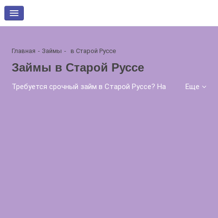
Главная
Займы
в Старой Руссе
Займы в Старой Руссе
Требуется срочный займ в Старой Руссе? На
Еще
07.08.2026 Вам доступно микрозаймов 172 шт. на
сумму 100 - 1 000 000 рублей, сроком 1 - 1440 дн.
по ставке от 0% в день! Получите быстро и
удобно онлайн заем на выгодных условиях.
Низкий процент, минимальные требования,
высокая вероятность одобрения. Оформление
заявки займет всего несколько минут. Без
справок о доходах и поручителей. Надежная
финансовая поддержка в любой ситуации.
Получите деньги прямо сейчас и решите свои
финансовые проблемы. Акции и специальные
предложения для новых клиентов.
Воспользуйтесь выгодными условиями займа в