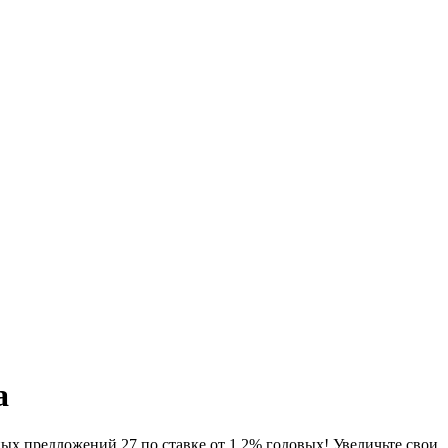
а
ых предложений 27 по ставке от 1.2% годовых! Увеличьте свои