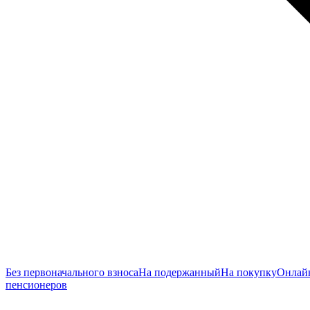
Без первоначального взноса
На подержанный
На покупку
Онлай
пенсионеров