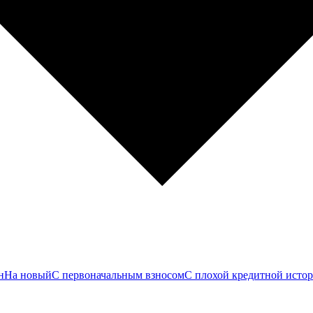
н
На новый
С первоначальным взносом
С плохой кредитной исто