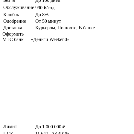
Без %
До 100 дней
Обслуживание
990 ₽/год
Кэшбэк
До 8%
Одобрение
От 50 минут
Доставка
Курьером, По почте, В банке
Оформить
МТС банк — «Деньги Weekend»
Лимит
До 1 000 000 ₽
ПСК
11.647 - 38.491%