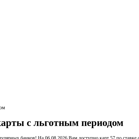
ом
арты с льготным периодом
лярных банков! На 06.08.2026 Вам доступно карт 57 по ставке 