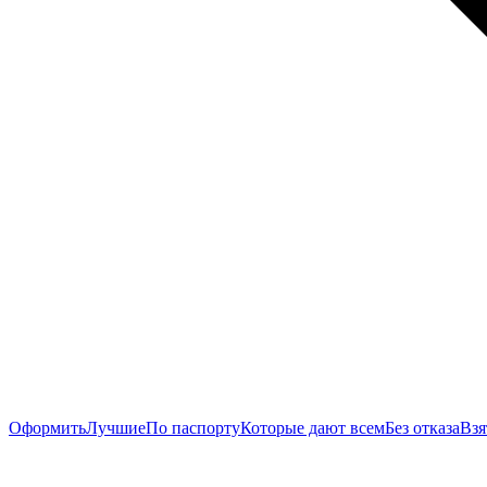
Оформить
Лучшие
По паспорту
Которые дают всем
Без отказа
Взя