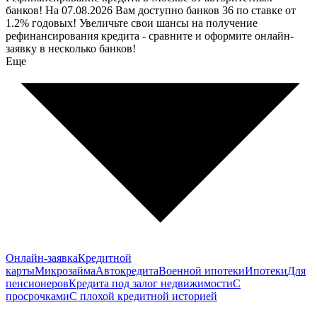
банков! На 07.08.2026 Вам доступно банков 36 по ставке от
1.2% годовых! Увеличьте свои шансы на получение
рефинансирования кредита - сравните и оформите онлайн-
заявку в несколько банков!
Еще
Онлайн-заявка
Кредитной
карты
Микрозайма
Автокредита
Военной ипотеки
Ипотеки
Для
пенсионеров
Кредита под залог недвижимости
С
просрочками
С плохой кредитной историей