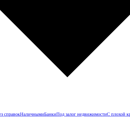
ез справок
Наличными
Банки
Под залог недвижимости
С плохой к