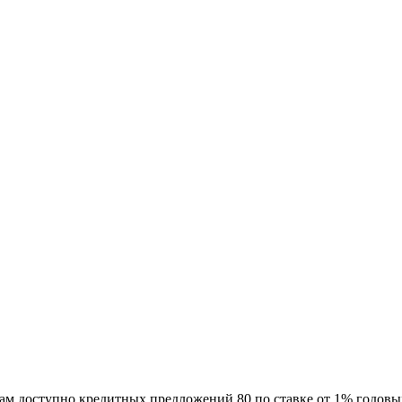
ам доступно кредитных предложений 80 по ставке от 1% годовых