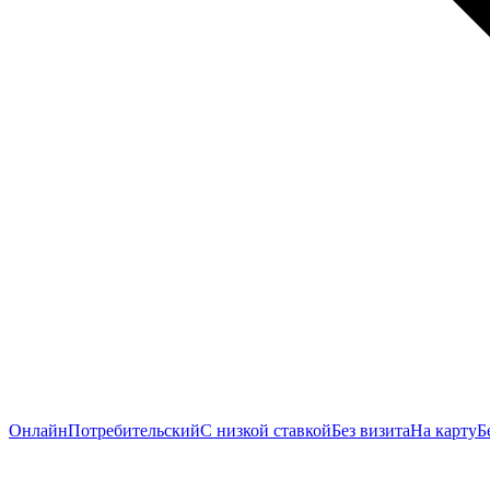
Онлайн
Потребительский
С низкой ставкой
Без визита
На карту
Б